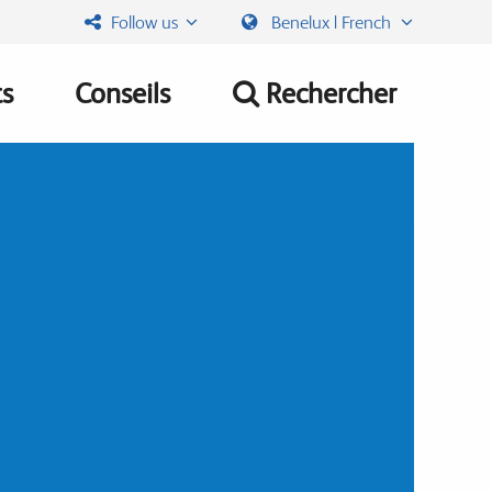
Follow us
Benelux | French
ts
Conseils
Rechercher
tion