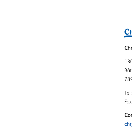
Chr
130
Bât
789
Tel
Fax
Con
chr