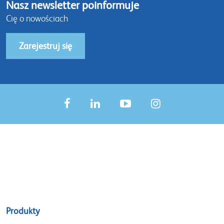
Nasz newsletter poinformuje
Cię o nowościach
Zarejestruj się
Sitemap
Produkty