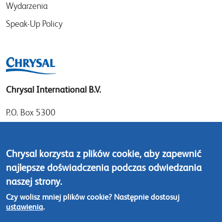
Wydarzenia
Speak-Up Policy
Chrysal International B.V.
P.O. Box 5300
1410 AH Naarden
Gooimeer 7
Chrysal korzysta z plików cookie, aby zapewnić
1411 DD Naarden
najlepsze doświadczenia podczas odwiedzania
The Netherlands
naszej strony.
Tel: +31 (0)35 - 695 58 88
Czy wolisz mniej plików cookie? Następnie dostosuj
ustawienia
.
Skontaktuj się z nami