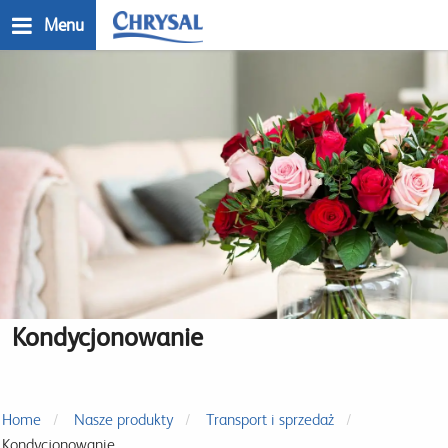
Przejdź
Menu
do
treści
n
Kondycjonowanie
Home
Nasze produkty
Transport i sprzedaż
Kondycjonowanie