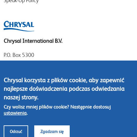
Speak-Up Policy
Chrysal International B.V.
P.O. Box 5300
1410 AH Naarden
Gooimeer 7
Chrysal korzysta z plików cookie, aby zapewnić
1411 DD Naarden
najlepsze doświadczenia podczas odwiedzania
The Netherlands
naszej strony.
Tel: +31 (0)35 - 695 58 88
Czy wolisz mniej plików cookie? Następnie dostosuj
ustawienia
.
Skontaktuj się z nami
Odrzuć
Zgadzam się