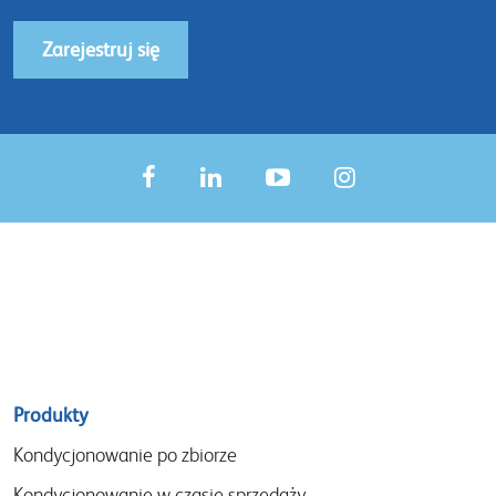
Zarejestruj się
Sitemap
Produkty
menu
Kondycjonowanie po zbiorze
Kondycjonowanie w czasie sprzedaży