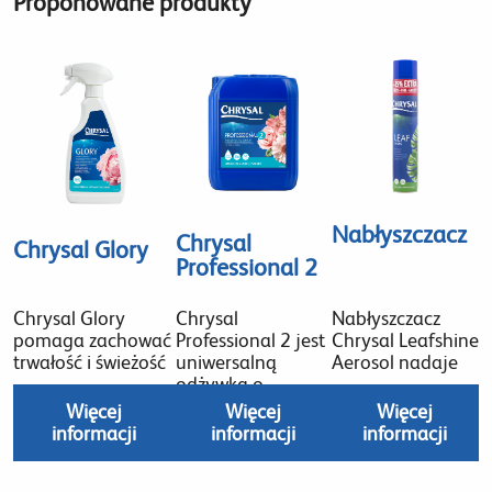
Proponowane produkty
Nabłyszczacz
Chrysal
Chrysal Glory
Professional 2
Chrysal Glory
Chrysal
Nabłyszczacz
pomaga zachować
Professional 2 jest
Chrysal Leafshine
trwałość i świeżość
uniwersalną
Aerosol nadaje
odżywką o
Więcej
Więcej
Więcej
informacji
informacji
informacji