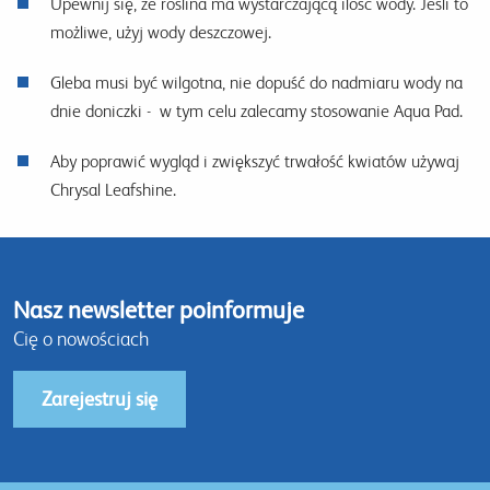
Upewnij się, że roślina ma wystarczającą ilość wody. Jeśli to
możliwe, użyj wody deszczowej.
Gleba musi być wilgotna, nie dopuść do nadmiaru wody na
dnie doniczki - w tym celu zalecamy stosowanie Aqua Pad.
Aby poprawić wygląd i zwiększyć trwałość kwiatów używaj
Chrysal Leafshine.
Nasz newsletter poinformuje
Cię o nowościach
Zarejestruj się