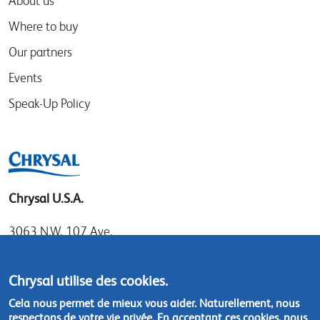
About us
Where to buy
Our partners
Events
Speak-Up Policy
Chrysal U.S.A.
3063 N.W. 107 Ave.
Miami, Florida 33172
Tel: 1.800.247.9725
Chrysal utilise des cookies.
Local: 305.477.0112
Cela nous permet de mieux vous aider. Naturellement, nous
Fax:305.477.1284
respectons de votre vie privée. En acceptant ces cookies, nous