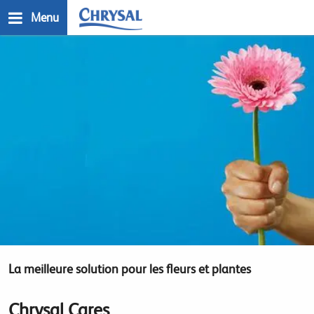
Skip
Menu
to
main
n
content
La meilleure solution pour les fleurs et plantes
Chrysal Cares