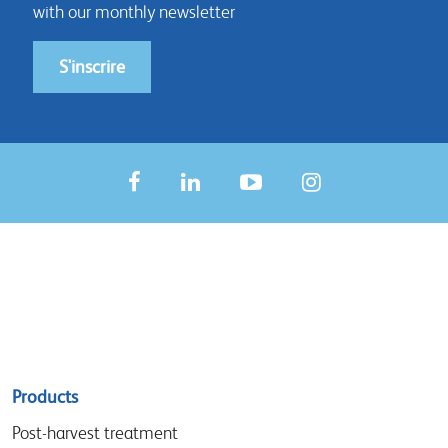
with our monthly newsletter
S'inscrire
Sitemap
Products
menu
Post-harvest treatment