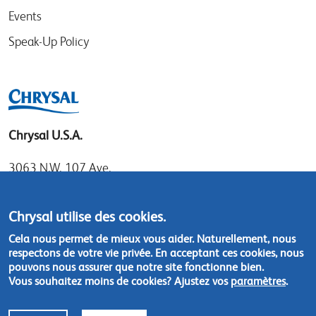
Events
Speak-Up Policy
Chrysal U.S.A.
3063 N.W. 107 Ave.
Miami, Florida 33172
Tel: 1.800.247.9725
Chrysal utilise des cookies.
Local: 305.477.0112
Cela nous permet de mieux vous aider. Naturellement, nous
Fax:305.477.1284
respectons de votre vie privée. En acceptant ces cookies, nous
pouvons nous assurer que notre site fonctionne bien.
Vous souhaitez moins de cookies? Ajustez vos
paramètres
.
Contact us