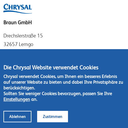
Braun GmbH
Drechslerstraße 15
32657 Lemgo
Germany
Tel: +49 (0)52 61 97 56 0
Die Chrysal Website verwendet Cookies
Fax: +49 (0)52 61 97 56 36
Chrysal verwendet Cookies, um Ihnen ein besseres Erlebnis
auf unserer Website zu bieten und dabei Ihre Privatsphäre zu
Kontaktieren Sie uns
berücksichtigen.
Sollten Sie weniger Cookies bevorzugen, passen Sie Ihre
Einstellungen
an.
Ablehnen
Zustimmen
Footer
© Chrysal 2018
Datenschutzerklärung