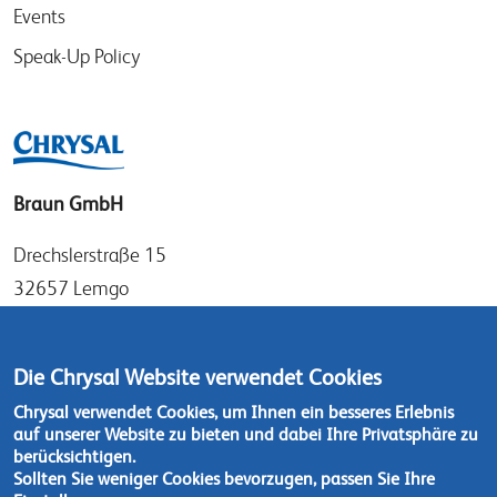
Events
Speak-Up Policy
Braun GmbH
Drechslerstraße 15
32657 Lemgo
Germany
Tel: +49 (0)52 61 97 56 0
Die Chrysal Website verwendet Cookies
Fax: +49 (0)52 61 97 56 36
Chrysal verwendet Cookies, um Ihnen ein besseres Erlebnis
auf unserer Website zu bieten und dabei Ihre Privatsphäre zu
Kontaktieren Sie uns
berücksichtigen.
Sollten Sie weniger Cookies bevorzugen, passen Sie Ihre