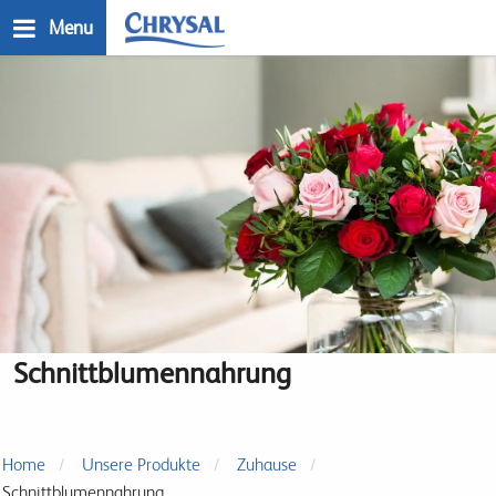
Direkt
Menu
zum
Inhalt
n
Schnittblumennahrung
Home
Unsere Produkte
Zuhause
Schnittblumennahrung