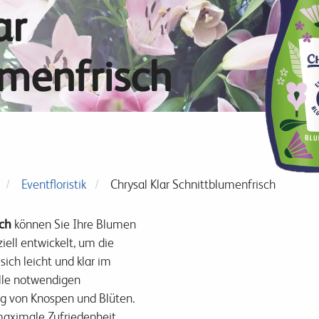
ar
umenfrisch
Eventfloristik
Chrysal Klar Schnittblumenfrisch
sch
können Sie Ihre Blumen
iell entwickelt, um die
ich leicht und klar im
alle notwendigen
ung von Knospen und Blüten.
maximale Zufriedenheit