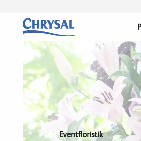
Direkt
zum
Inhalt
n
Eventfloristik