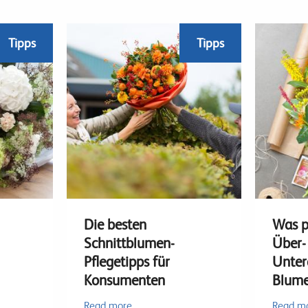
Tipps
Tipps
Die besten
Was p
Schnittblumen-
Über-
Pflegetipps für
Unter
Konsumenten
Blum
Read more
Read m