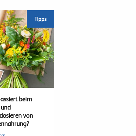
Tipps
assiert beim
 und
dosieren von
ennahrung?
ore