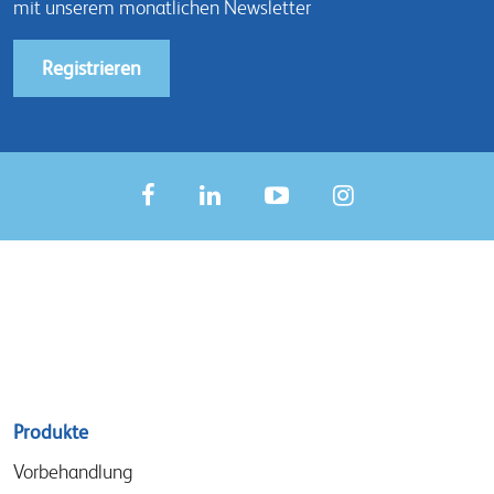
mit unserem monatlichen Newsletter
Registrieren
Sitemap
Produkte
menu
Vorbehandlung