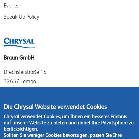
Events
Speak-Up Policy
Braun GmbH
Drechslerstraße 15
32657 Lemgo
Germany
Tel: +49 (0)52 61 97 56 0
Die Chrysal Website verwendet Cookies
Fax: +49 (0)52 61 97 56 36
Chrysal verwendet Cookies, um Ihnen ein besseres Erlebnis
auf unserer Website zu bieten und dabei Ihre Privatsphäre zu
Kontaktieren Sie uns
berücksichtigen.
Sollten Sie weniger Cookies bevorzugen, passen Sie Ihre