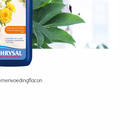
loemenvoedingflacon