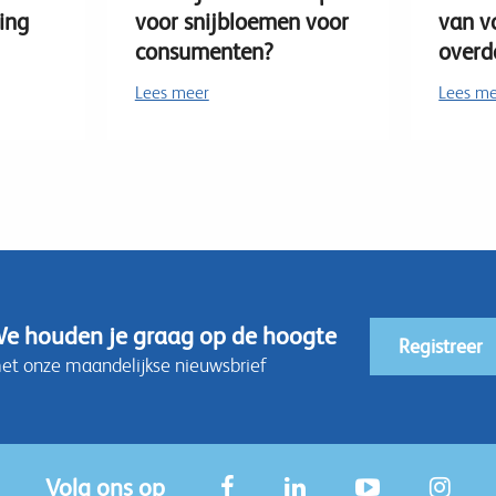
ing
voor snijbloemen voor
van v
consumenten?
overd
Lees meer
Lees m
e houden je graag op de hoogte
Registreer
et onze maandelijkse nieuwsbrief
Volg ons op