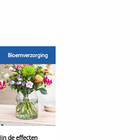
Bloemverzorging
jn de effecten