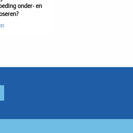
oeding onder- en
oseren?
eer