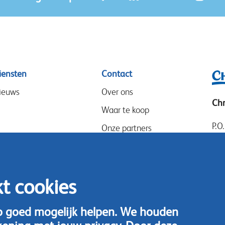
iensten
Contact
ieuws
Over ons
Chr
Waar te koop
P.O
Onze partners
14
Evenementen
Goo
Werken bij
14
kt cookies
Speak-Up Policy
Ned
Tel
o goed mogelijk helpen. We houden