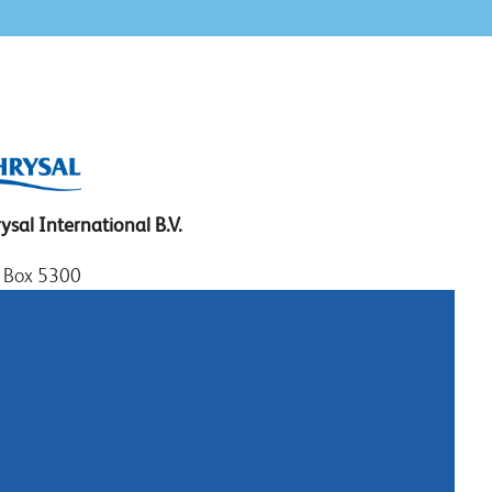
ysal International B.V.
. Box 5300
10 AH Naarden
imeer 7
11 DD Naarden
erland
: +31 (0)35 - 695 58 88