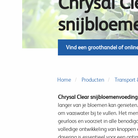
Chrysal Cl
snijbloem
Vind een groothandel of onlin
Home
Producten
Transport &
Chrysal Clear snijbloemenvoeding
langer van je bloemen kan genieten.
om vaaswater bij te vullen. Het meng
geurloos en voorziet in alle benodig
volledige ontwikkeling van knoppen 
dosering is essentieel voor een opti