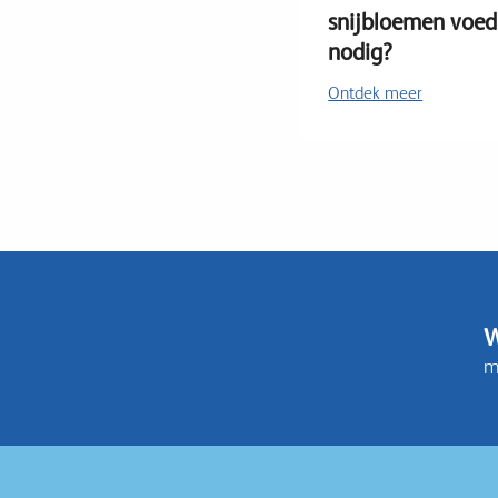
snijbloemen voed
nodig?
Ontdek meer
W
m