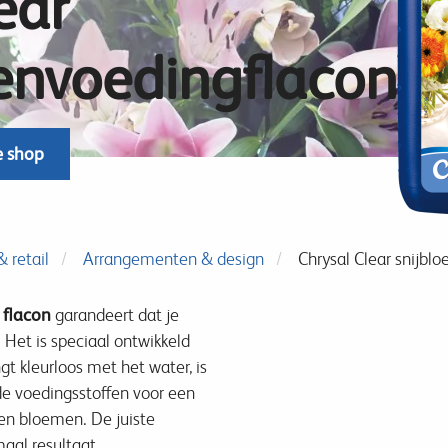
ear
envoedingflacon
e shop
 retail
Arrangementen & design
Chrysal Clear snijb
 flacon
garandeert dat je
 Het is speciaal ontwikkeld
t kleurloos met het water, is
de voedingsstoffen voor een
en bloemen. De juiste
maal resultaat.