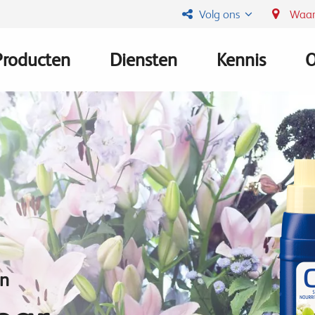
Volg ons
Waar
Producten
Diensten
Kennis
O
Main
navigation
gn