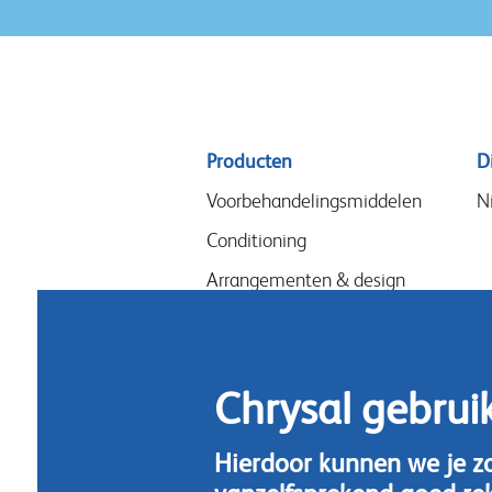
Sitemap
Producten
D
menu
Voorbehandelingsmiddelen
N
Conditioning
Arrangementen & design
Snijbloemenvoeding
Hygiene
Chrysal gebrui
Hierdoor kunnen we je z