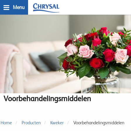
Skip
Menu
to
main
n
content
Voorbehandelingsmiddelen
Home
Producten
Kweker
Voorbehandelingsmiddelen