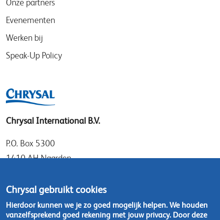
Onze partners
Evenementen
Werken bij
Speak-Up Policy
Chrysal International B.V.
P.O. Box 5300
1410 AH Naarden
Gooimeer 7
1411 DD Naarden
Chrysal gebruikt cookies
Nederland
Hierdoor kunnen we je zo goed mogelijk helpen. We houden
vanzelfsprekend goed rekening met jouw privacy. Door deze