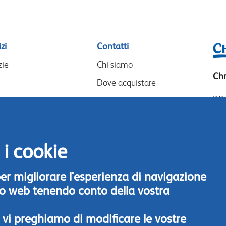
zi
Contatti
zie
Chi siamo
Chr
Dove acquistare
P.O
I nostri partner
14
Eventi
Goo
Speak-Up Policy
14
 i cookie
The
 per migliorare l'esperienza di navigazione
Tel
ito web tenendo conto della vostra
Con
 vi preghiamo di modificare le vostre