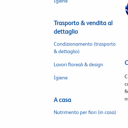
Igiene
Trasporto & vendita al
dettaglio
Condizionamento (trasporto
& dettaglio)
C
Lavori floreali & design
C
Igiene
c
f
n
A casa
Nutrimento per fiori (in casa)