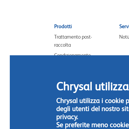
Sitemap
Prodotti
Servi
menu
Trattamento post-
Noti
raccolta
Condizionamento
Lavori floreali & design
Nutrimento per fiori
Chrysal utilizza
Igiene
Chrysal utilizza i cookie
degli utenti del nostro s
privacy.
Se preferite meno cookie