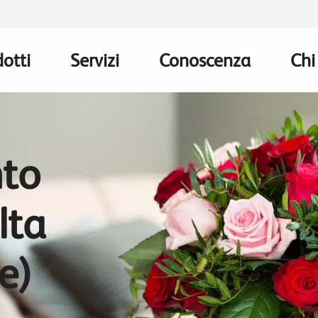
otti
Servizi
Conoscenza
Chi
n
gation
to
lta
re)