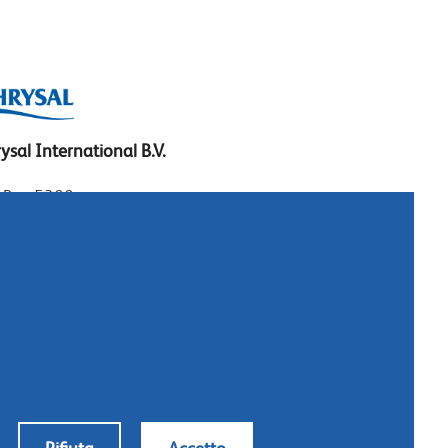
ysal International B.V.
. Box 5300
10 AH Naarden
imeer 7
11 DD Naarden
 Netherlands
: +31 (0)35 - 695 58 88
tattateci