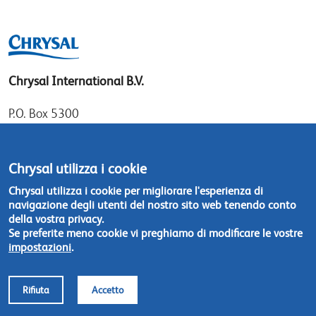
Chrysal International B.V.
P.O. Box 5300
1410 AH Naarden
Gooimeer 7
Chrysal utilizza i cookie
1411 DD Naarden
Chrysal utilizza i cookie per migliorare l'esperienza di
The Netherlands
navigazione degli utenti del nostro sito web tenendo conto
della vostra privacy.
Tel: +31 (0)35 - 695 58 88
Se preferite meno cookie vi preghiamo di modificare le vostre
impostazioni
.
Contattateci
Rifiuta
Accetto
Footer
© Chrysal 2018
Disclaimer & Privacy