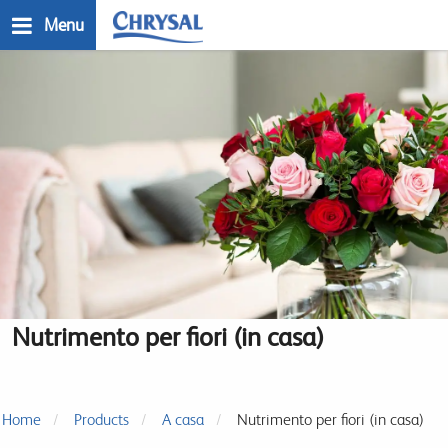
Salta
Menu
al
contenuto
n
principale
Nutrimento per fiori (in casa)
Home
Products
A casa
Nutrimento per fiori (in casa)