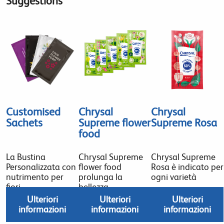
Suggestions
Customised
Chrysal
Chrysal
Sachets
Supreme flower
Supreme Rosa
food
La Bustina
Chrysal Supreme
Chrysal Supreme
Personalizzata con
flower food
Rosa è indicato per
nutrimento per
prolunga la
ogni varietà
fiori
bellezza
Ulteriori
Ulteriori
Ulteriori
informazioni
informazioni
informazioni