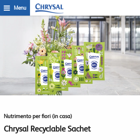
Salta
Menu
al
contenuto
n
principale
Nutrimento per fiori (in casa)
Chrysal Recyclable Sachet