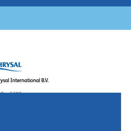
ysal International B.V.
. Box 5300
10 AH Naarden
imeer 7
11 DD Naarden
 Netherlands