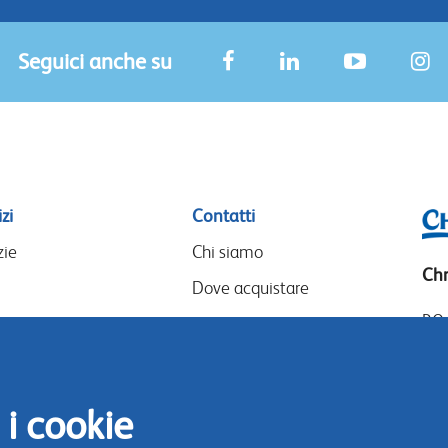
Seguici anche su
zi
Contatti
zie
Chi siamo
Chr
Dove acquistare
P.O
I nostri partner
14
Eventi
Goo
Speak-Up Policy
14
 i cookie
The