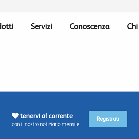
otti
Servizi
Conoscenza
Chi
n
gation
tenervi al corrente
Registrati
con il nostro notiziario mensile