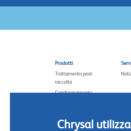
Sitemap
Prodotti
Servi
menu
Trattamento post-
Noti
raccolta
Condizionamento
Lavori floreali & design
Nutrimento per fiori
Chrysal utilizza
Igiene