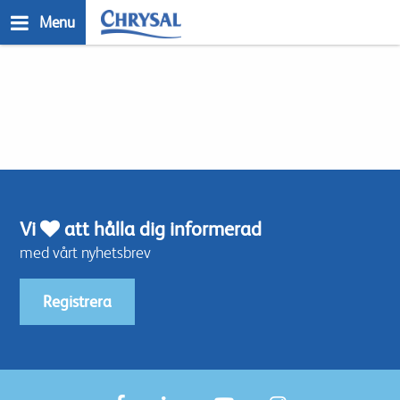
Skip
Menu
to
main
n
content
Vi
att hålla dig informerad
med vårt nyhetsbrev
Registrera