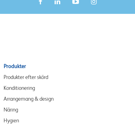
Sitemap
Produkter
menu
Produkter efter skörd
Konditionering
Arrangemang & design
Näring
Hygien