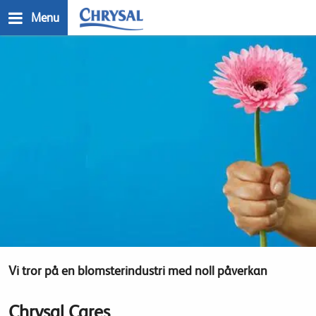
Skip
Menu
to
main
n
content
Vi tror på en blomsterindustri med noll påverkan
Chrysal Cares