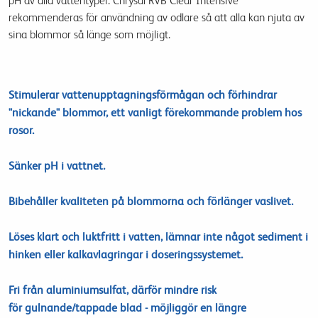
pH
av alla
vattentyper
.
Chrysal
RVB
Clear
Intensive
rekommenderas för användning
av odlare
så att alla
kan
njuta av
sina blommor
så länge
som
möjligt
.
Stimulerar vattenupptagningsförmågan och förhindrar
"nickande" blommor, ett vanligt förekommande problem hos
rosor.
Sänker pH i vattnet.
Bibehåller kvaliteten på blommorna och förlänger vaslivet.
Löses
klart
och
luktfritt
i
vatten
,
lämnar inte
något
sediment
i
hinken
eller
kalkavlagringar
i
doseringssystemet
.
Fri från
aluminium
sulfat,
därför
mindre risk
för
gulnande/tappade blad
-
möjliggör en
längre