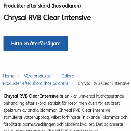
Produkter efter skörd (hos odlaren)
Chrysal RVB Clear Intensive
Hitta en återförsäljare
Home
Våra produkter
Odlare
Produkter efter skörd (hos odlaren)
Chrysal RVB Clear Intensive
Chrysal RVB Clear Intensive
är en klar
universal
hydratiserande
behandling efter skörd
, särskilt för
rosor men även för
ett brett
spektrum
av
andra blommor
.
Chrysal
RVB
Clear
Intensive
stimulerar
vattenupptag,
vilket förhindrar
"nickande" blommor
och
förbättrar
blomutvecklingen
och
bladens
kvalitet
.
Det
balanserar