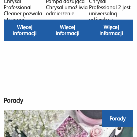
Chrysal
Pompa dozująca
Chrysal
Professional
Chrysal umożliwia
Professional 2 jest
Cleaner pozwala
odmierzenie
uniwersalną
utrzymać
odżywką o
Więcej
Więcej
Więcej
informacji
informacji
informacji
Porady
Porady