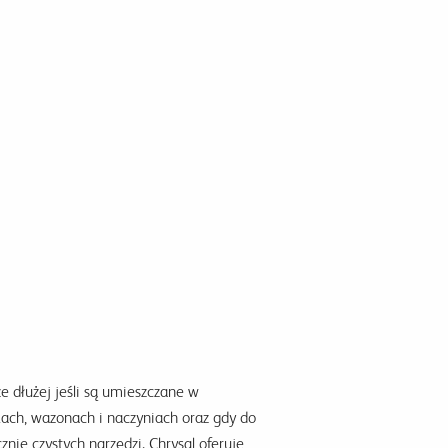
że dłużej jeśli są umieszczane w
kach, wazonach i naczyniach oraz gdy do
znie czystych narzędzi. Chrysal oferuje