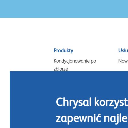
Sitemap
Produkty
Usłu
menu
Kondycjonowanie po
Now
zbiorze
Kondycjonowanie w
czasie sprzedaży
Kompozycje i aranżacje
Chrysal korzyst
Odżywki do domowego
zapewnić najl
wazonu
Higiena