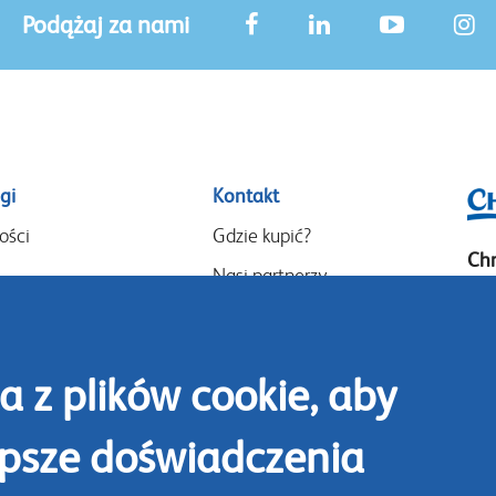
Podążaj za nami
gi
Kontakt
ości
Gdzie kupić?
Chr
Nasi partnerzy
P.O
Wydarzenia
14
Speak-Up Policy
Goo
a z plików cookie, aby
14
epsze doświadczenia
The
Tel