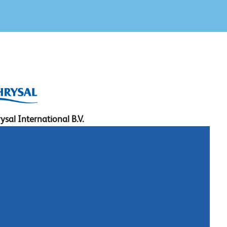
ysal International B.V.
. Box 5300
10 AH Naarden
imeer 7
11 DD Naarden
 Netherlands
: +31 (0)35 - 695 58 88