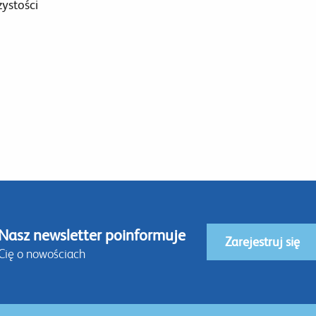
zystości
Nasz newsletter poinformuje
Zarejestruj się
Cię o nowościach