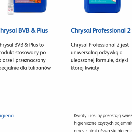
hrysal BVB & Plus
Chrysal Professional 2
hrysal BVB & Plus to
Chrysal Professional 2 jest
rodukt stosowany po
uniwersalną odżywką o
biorze i przeznaczony
ulepszonej formule, dzięki
pecjalnie dla tulipanów
której kwiaty
igiena
Kwiaty i rośliny pozostają świe
higienicznie czystych pojemni
pracy z nimi używa się higienic