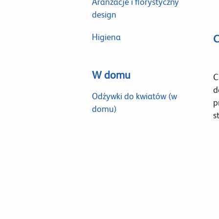
Aranżacje i florystyczny
design
Higiena
C
W domu
C
d
Odżywki do kwiatów (w
p
domu)
s
p