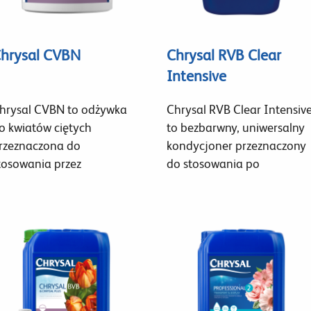
hrysal CVBN
Chrysal RVB Clear
Intensive
hrysal CVBN to odżywka
Chrysal RVB Clear Intensiv
o kwiatów ciętych
to bezbarwny, uniwersalny
rzeznaczona do
kondycjoner przeznaczony
tosowania przez
do stosowania po
roducentów i