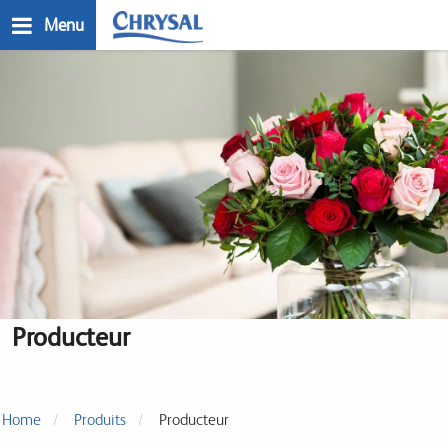
Skip
Menu
to
main
n
content
Producteur
Home
Produits
Producteur