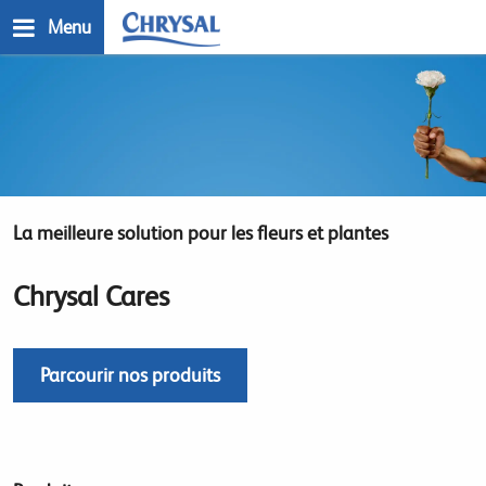
Skip
Menu
to
main
n
content
La meilleure solution pour les fleurs et plantes
Chrysal Cares
Parcourir nos produits