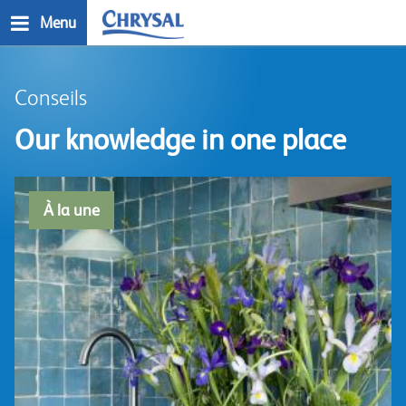
Skip
Menu
to
main
n
content
Conseils
Our knowledge in one place
À la une