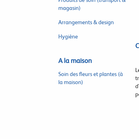
magasin)
Arrangements & design
Hygiène
C
A la maison
L
Soin des fleurs et plantes (à
t
la maison)
d
p