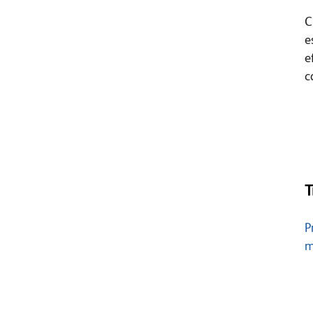
C
e
e
c
T
P
m