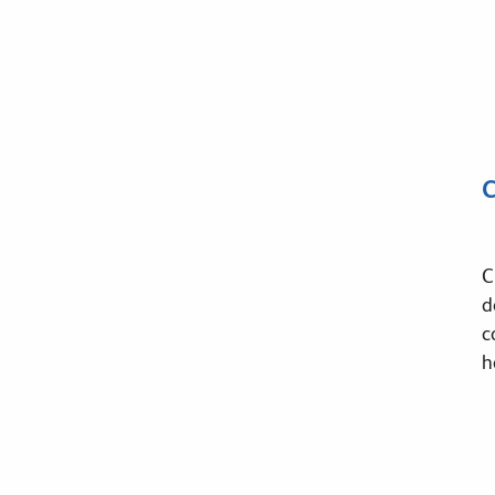
C
C
d
c
h