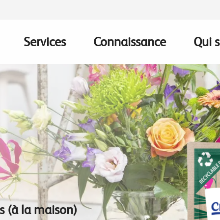
Services
Connaissance
Qui 
on
es (à la maison)