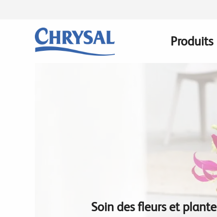
Skip
to
main
Produits
Main
content
navigati
Soin des fleurs et plant