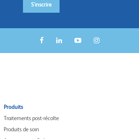
S'inscrire
Sitemap
Produits
menu
Traitements post-récolte
Produits de soin