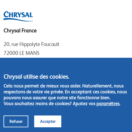
Chrysal France
20, rue Hippolyte Foucault
72000 LE MANS
Tel: +33 (0)1 30 50 21 11
Fax: +33 (0)1 30 69 71 37
Chrysal utilise des cookies.
Cela nous permet de mieux vous aider. Naturellement, nous
Contactez-nous :
chrysal.france@chrysal.fr
respectons de votre vie privée. En acceptant ces cookies, nous
pouvons nous assurer que notre site fonctionne bien.
Vous souhaitez moins de cookies? Ajustez vos
paramètres
.
Footer
© Chrysal 2018
menu
Politique de non-responsabilité et de confidentialité
Refuser
Accepter
Terms & Conditions