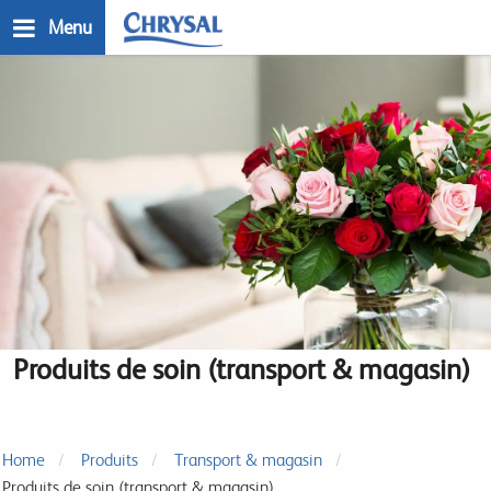
Skip
Menu
to
main
n
content
Produits de soin (transport & magasin)
Home
Produits
Transport & magasin
Produits de soin (transport & magasin)