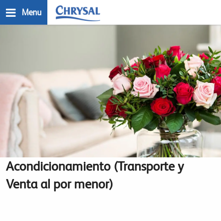
Skip
Menu
to
main
n
content
Acondicionamiento (Transporte y
Venta al por menor)