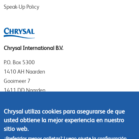
Speak-Up Policy
Chrysal International B.V.
P.O. Box 5300
1410 AH Naarden
Gooimeer 7
1411 DD Naarden
The Netherlands
Chrysal utiliza cookies para asegurarse de que
Tel: +31 (0)35 - 695 58 88
usted obtiene la mejor experiencia en nuestro
Contáctanos
sitio web.
¿Preferirías menos galletas? Luego ajuste la
configuración
.