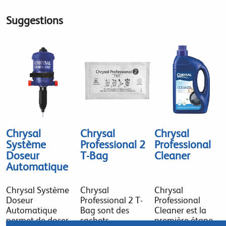
Suggestions
Chrysal
Chrysal
Chrysal
Système
Professional 2
Professional
Doseur
T-Bag
Cleaner
Automatique
Chrysal Système
Chrysal
Chrysal
Doseur
Professional 2 T-
Professional
Automatique
Bag sont des
Cleaner est la
permet de doser
sachets
première étape