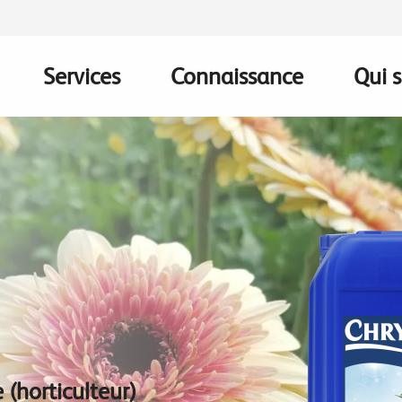
Services
Connaissance
Qui 
on
 (horticulteur)