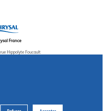
ysal France
 rue Hippolyte Foucault
000 LE MANS
: +33 (0)1 30 50 21 11
: +33 (0)1 30 69 71 37
tactez-nous :
ysal.france@chrysal.fr