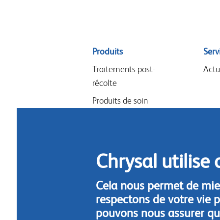
Sitemap
Produits
Serv
menu
Traitements post-
Actu
récolte
Produits de soin
Arrangements & design
Soin des fleurs & plantes
Hygiène
Chrysal utilise 
Cela nous permet de mie
respectons de votre vie p
pouvons nous assurer que