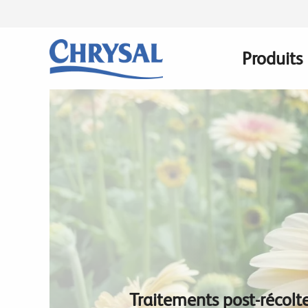
Skip
to
main
Produits
Main
content
navigati
Traitements post-récolte