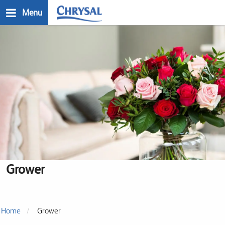
Skip
Menu
to
main
n
content
Grower
Home
Grower