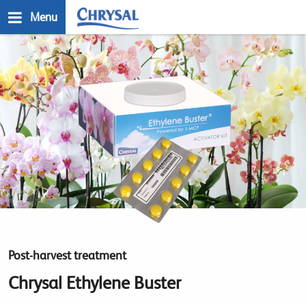
Skip
Menu
to
main
n
content
Post-harvest treatment
Chrysal Ethylene Buster