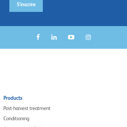
S'inscrire
Sitemap
Products
menu
Post-harvest treatment
Conditioning