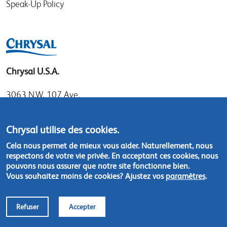
Speak-Up Policy
Chrysal U.S.A.
3063 N.W. 107 Ave.
Miami, Florida 33172
Tel: 1.800.247.9725
Chrysal utilise des cookies.
Local: 305.477.0112
Cela nous permet de mieux vous aider. Naturellement, nous
Fax:305.477.1284
respectons de votre vie privée. En acceptant ces cookies, nous
pouvons nous assurer que notre site fonctionne bien.
Vous souhaitez moins de cookies? Ajustez vos
paramètres
.
Contact us
Refuser
Accepter
Footer
© Chrysal 2018
Disclaimer & Privacy