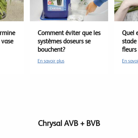
ermine
Comment éviter que les
Quel e
n vase
systèmes doseurs se
stade
bouchent?
fleur
En savoir plus
En savoi
Chrysal AVB + BVB