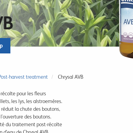
VB
op
Post-harvest treatment
Chrysal AVB
récolte pour les fleurs
ets, les lys, les alstroemères.
 réduit la chute des boutons,
e l'ouverture des boutons.
ité du traitement post-récolte
on d'eau de Chrysal AVB.