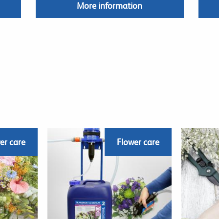
More information
er care
Flower care