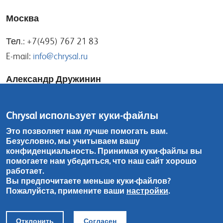
Москва
Тел.: +7(495) 767 21 83
E-mail:
info@chrysal.ru
Александр Дружинин
E-mail:
alexander@chrysal.ru
Chrysal использует куки-файлы
Игорь Носов
Это позволяет нам лучше помогать вам.
Безусловно, мы учитываем вашу
E-mail:
igor@chrysal.ru
конфиденциальность. Принимая куки-файлы вы
помогаете нам убедиться, что наш сайт хорошо
Тел.: +7(965) 198 12 74
работает.
Вы предпочитаете меньше куки-файлов?
Пожалуйста, примените ваши
настройки
.
Контакты
Отклонить
Согласен