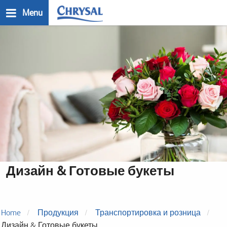
Skip
Menu
to
main
n
content
Дизайн & Готовые букеты
Home
Продукция
Транспортировка и розница
Дизайн & Готовые букеты