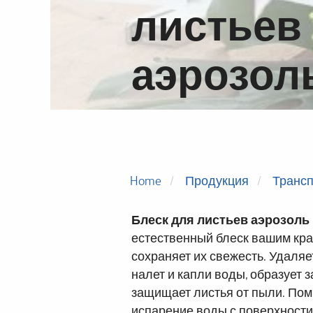
листьев
аэрозол
Home
Продукция
Трансп
Блеск для листьев аэрозоль
естественный блеск вашим кр
сохраняет их свежесть. Удаля
налет и капли воды, образует 
защищает листья от пыли. Пом
испарение воды с поверхности 