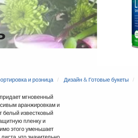
ь
ортировка и розница
Дизайн & Готовые букеты
придает мгновенный
асивым аранжировкам и
ет белый известковый
защитную пленку и
имо этого уменьшает
листа, что значительно