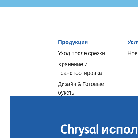
Sitemap
Продукция
Усл
menu
Уход после срезки
Нов
Хранение и
транспортировка
Дизайн & Готовые
букеты
Подкормка для
цветов
Гигиена цветка
Chrysal испол