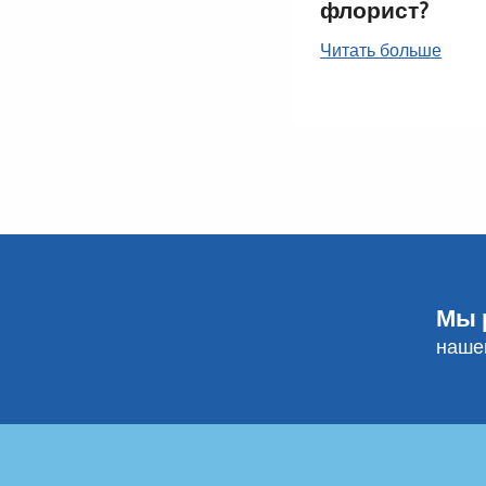
флорист?
Читать больше
Мы 
наше