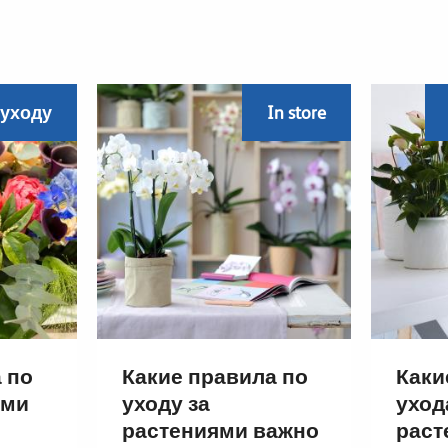
 уходу
In store
 по
Какие правила по
Каки
ами
уходу за
уход
растениями важно
раст