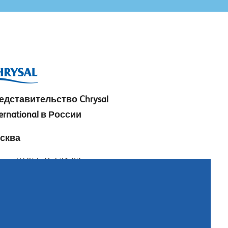
едставительство
Chrysal
ernational в России
сква
.: +7(495) 767 21 83
ail:
info@chrysal.ru
ександр Дружинин
ail:
alexander@chrysal.ru