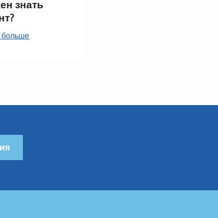
ен знать
нт?
 больше
ия