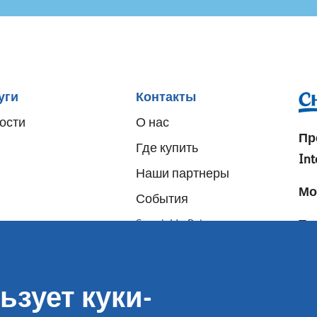
уги
Контакты
ости
О нас
Пр
Где купить
Int
Наши партнеры
Мо
События
Speak-Up Policy
Тел
E-m
Ал
ьзует куки-
E-m