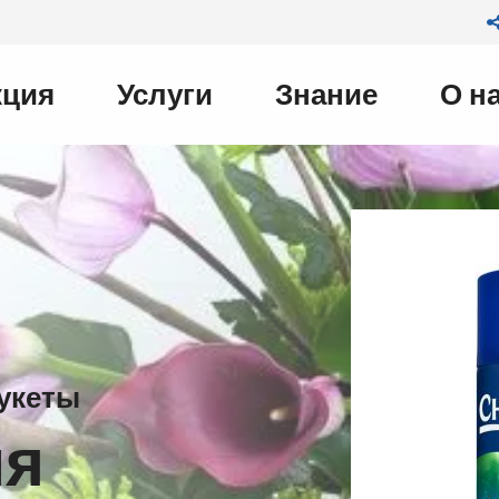
кция
Услуги
Знание
О н
on
укеты
ля