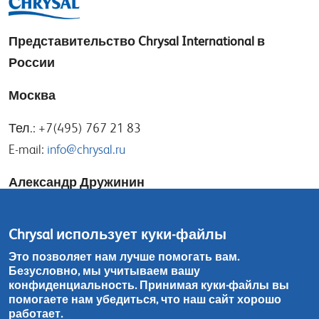
Представительство
Chrysal International в
России
Москва
Тел.: +7(495) 767 21 83
E-mail:
info@chrysal.ru
Александр Дружинин
E-mail:
alexander@chrysal.ru
Chrysal использует куки-файлы
Игорь Носов
Это позволяет нам лучше помогать вам.
Безусловно, мы учитываем вашу
E-mail:
igor@chrysal.ru
конфиденциальность. Принимая куки-файлы вы
помогаете нам убедиться, что наш сайт хорошо
Тел.: +7(965) 198 12 74
работает.