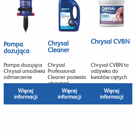
Chrysal CVBN
Chrysal
Pompa
Cleaner
dozująca
Pompa dozująca
Chrysal
Chrysal CVBN to
Chrysal umożliwia
Professional
odżywka do
odmierzenie
Cleaner pozwala
kwiatów ciętych
utrzymać
Więcej
Więcej
Więcej
informacji
informacji
informacji