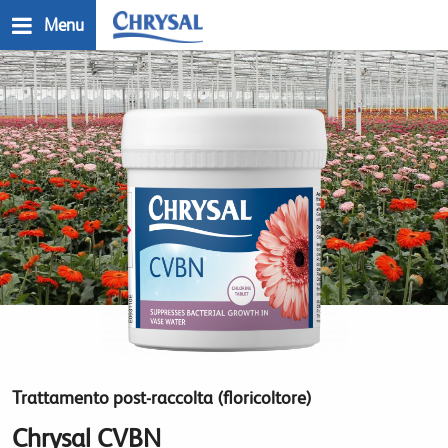
Salta
Menu
al
contenuto
n
principale
Trattamento post-raccolta (floricoltore)
Chrysal CVBN