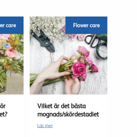
er care
Flower care
gör
Vilket är det bästa
et?
mognads/skördestadiet
Läs mer