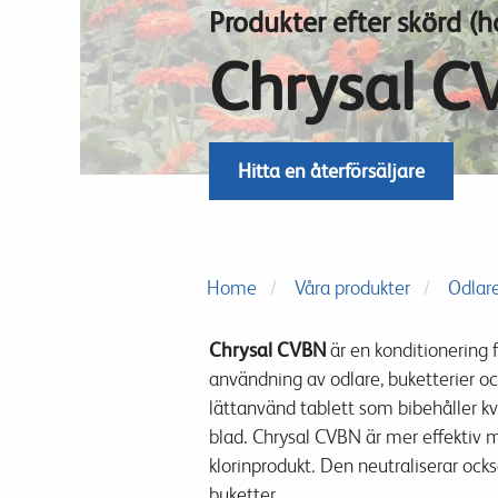
Produkter efter skörd (h
Chrysal C
Hitta en återförsäljare
Home
Våra produkter
Odlar
Chrysal CVBN
är en konditionering 
användning av odlare, buketterier och
lättanvänd tablett som bibehåller k
blad. Chrysal CVBN är mer effektiv 
klorinprodukt. Den neutraliserar ocks
buketter.