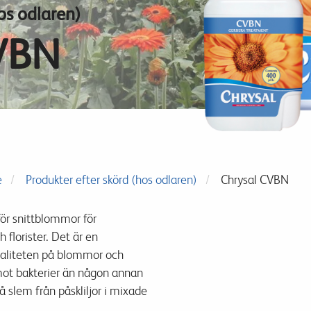
os odlaren)
VBN
e
Produkter efter skörd (hos odlaren)
Chrysal CVBN
för snittblommor för
 florister. Det är en
valiteten på blommor och
mot bakterier än någon annan
å slem från påskliljor i mixade