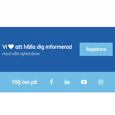
Vi
att hålla dig informerad
Registrera
med vårt nyhetsbrev
Följ oss på