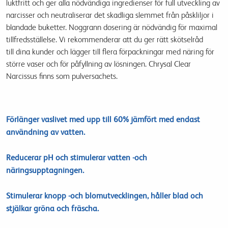
luktfritt
och ger
alla nödvändiga ingredienser
för full
utveckling
av
narcisser
och
neutraliserar
det
skadliga
slemmet från påskliljor
i
blandade
buketter
.
Noggrann dosering
är nödvändig för
maximal
tillfredsställelse
.
Vi
rekommenderar
att
du
ger rätt
skötselråd
till
dina
kunder
och
lägger till flera
förpackningar med
näring för
större
vaser
och
för påfyllning
av lösningen
. Chrysal Clear
Narcissus finns som pulversachets.
Förlänger vaslivet med upp till 60% jämfört med endast
användning av vatten.
Reducerar pH och stimulerar vatten -och
näringsupptagningen.
Stimulerar knopp -och blomutvecklingen, håller blad och
stjälkar gröna och fräscha.