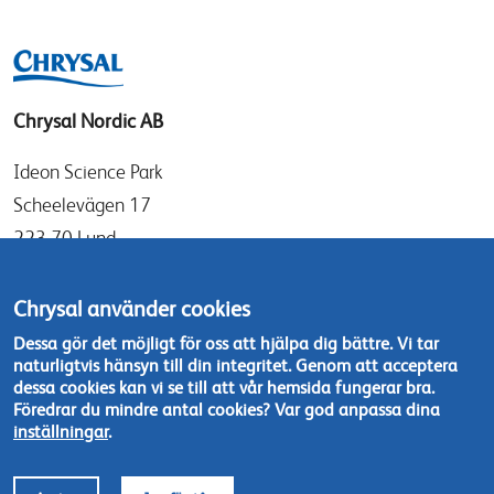
Chrysal Nordic AB
Ideon Science Park
Scheelevägen 17
223 70 Lund
Sverige
Chrysal använder cookies
info@chrysal.se
Dessa gör det möjligt för oss att hjälpa dig bättre. Vi tar
naturligtvis hänsyn till din integritet. Genom att acceptera
Tel: +46 46 - 19 05 40
dessa cookies kan vi se till att vår hemsida fungerar bra.
Kontakta oss
Föredrar du mindre antal cookies? Var god anpassa dina
inställningar
.
Footer
© Chrysal 2018
Disclaimer & Privacy