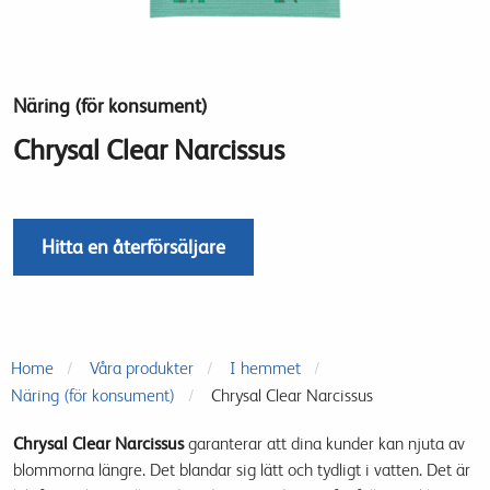
Näring (för konsument)
Chrysal Clear Narcissus
Hitta en återförsäljare
Home
Våra produkter
I hemmet
Näring (för konsument)
Chrysal Clear Narcissus
Chrysal Clear Narcissus
garanterar
att
dina kunder
kan
njuta av
blommorna
längre
.
Det
blandar sig lätt
och
tydligt
i
vatten. D
et
är