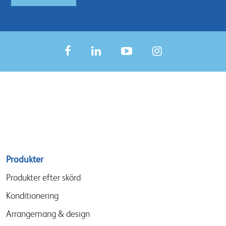
Sitemap
Produkter
menu
Produkter efter skörd
Konditionering
Arrangemang & design