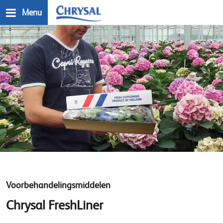
Skip
Menu
to
main
n
content
Voorbehandelingsmiddelen
Chrysal FreshLiner