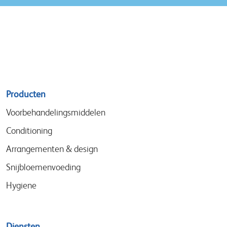
Sitemap
Producten
menu
Voorbehandelingsmiddelen
Conditioning
Arrangementen & design
Snijbloemenvoeding
Hygiene
Diensten