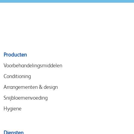
Sitemap
Producten
menu
Voorbehandelingsmiddelen
Conditioning
Arrangementen & design
Snijbloemenvoeding
Hygiene
Diensten