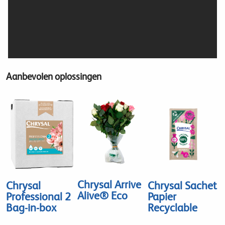
Aanbevolen oplossingen
Chrysal Arrive
Chrysal Sachet
Chrysal
Alive® Eco
Papier
Professional 2
Recyclable
Bag-in-box