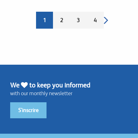
Pagination
Next
Current
1
Page
2
Page
3
Page
4
page
page
We
to keep you informed
with our monthly newsletter
S'inscrire