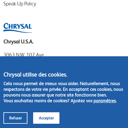
Speak-Up Policy
Chrysal U.S.A.
3063 N.W. 107 Ave.
Miami, Florida 33172
Tel: 1.800.247.9725
Chrysal utilise des cookies.
Local: 305.477.0112
Cela nous permet de mieux vous aider. Naturellement, nous
Fax:305.477.1284
respectons de votre vie privée. En acceptant ces cookies, nous
pouvons nous assurer que notre site fonctionne bien.
Vous souhaitez moins de cookies? Ajustez vos
paramètres
.
Contact us
Refuser
Accepter
Footer
© Chrysal 2018
Disclaimer & Privacy