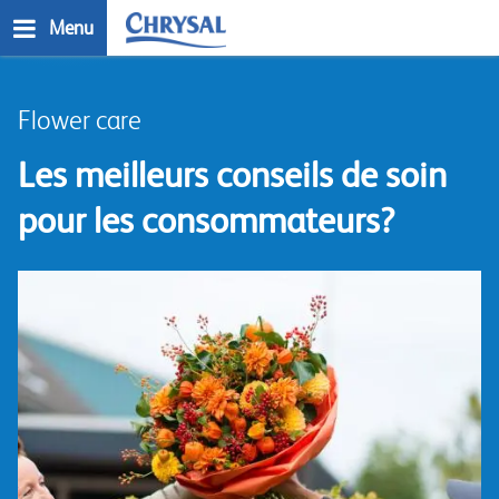
Skip
Menu
to
main
n
content
Flower care
Les meilleurs conseils de soin
pour les consommateurs?