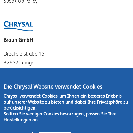
Speak-Up Policy
Braun GmbH
Drechslerstraße 15
32657 Lemgo
Germany
Tel: +49 (0)52 61 97 56 0
Die Chrysal Website verwendet Cookies
Fax: +49 (0)52 61 97 56 36
Chrysal verwendet Cookies, um Ihnen ein besseres Erlebnis
auf unserer Website zu bieten und dabei Ihre Privatsphäre zu
Kontaktieren Sie uns
berücksichtigen.
Sollten Sie weniger Cookies bevorzugen, passen Sie Ihre
Einstellungen
an.