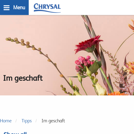
Direkt
Menu
zum
Inhalt
n
Im geschaft
Home
Tipps
Im geschaft