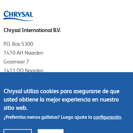
Chrysal International B.V.
P.O. Box 5300
1410 AH Naarden
Gooimeer 7
1411 DD Naarden
The Netherlands
Chrysal utiliza cookies para asegurarse de que
Tel: +31 (0)35 - 695 58 88
usted obtiene la mejor experiencia en nuestro
Contáctanos
sitio web.
¿Preferirías menos galletas? Luego ajuste la
configuración
.
Footer
© Chrysal 2018
menu
Polítcas de responsabilidad y privacidad