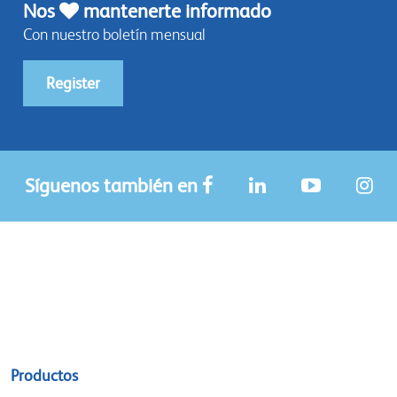
Nos
mantenerte informado
Con nuestro boletín mensual
Register
Síguenos también en
Sitemap
Productos